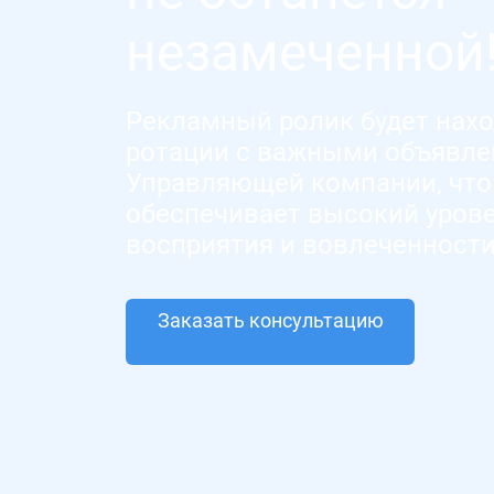
незамеченной
Рекламный ролик будет нахо
ротации с важными объявле
Управляющей компании, что
обеспечивает высокий уров
восприятия и вовлеченност
Заказать консультацию