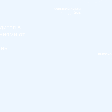
!
БОЛЬШОЙ ЭКРАН
21.5 ДЮЙМА
дится в
ниями от
ень
и
ВЫСОКО
ИЗ