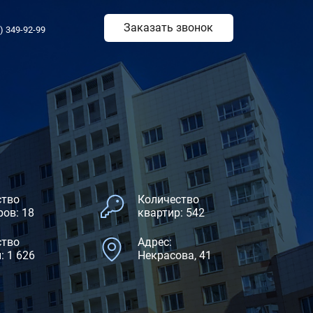
Заказать звонок
) 349-92-99
ство
Количество
ов: 18
квартир: 542
ство
Адрес:
: 1 626
Некрасова, 41