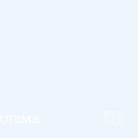
клама